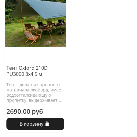
Тент Oxford 210D
PU3000 3х4,5 м
Тент сделан из прочного
материала оксфорд, имеет
водоотталкивающую
пропитку, выдерживает...
2690.00 руб
В корзину