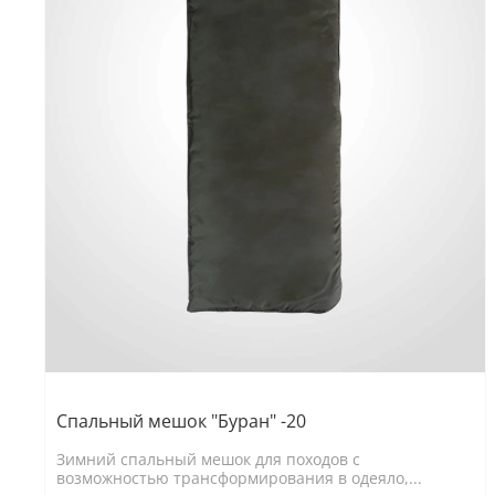
Спальный мешок "Буран" -20
Зимний спальный мешок для походов с
возможностью трансформирования в одеяло,...