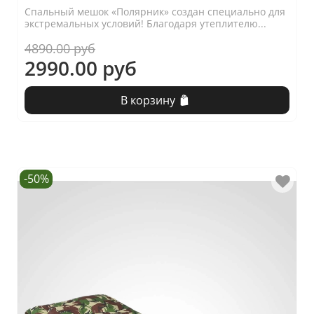
Спальный мешок «Полярник» создан специально для
экстремальных условий! Благодаря утеплителю...
4890.00 руб
2990.00 руб
В корзину
-50%