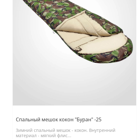
Спальный мешок кокон "Буран" -25
Зимний спальный мешок - кокон. Внутренний
материал - мягкий флис...