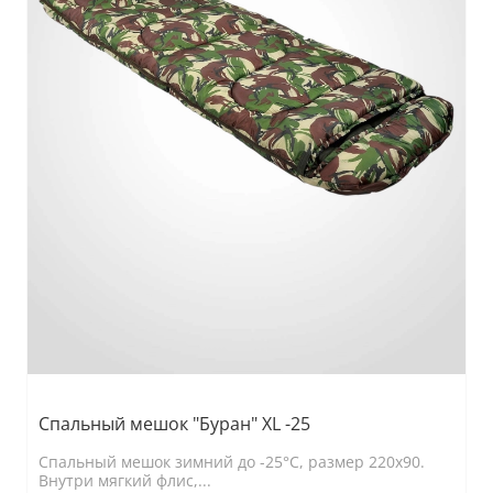
Спальный мешок "Буран" XL -25
Спальный мешок зимний до -25°C, размер 220x90.
Внутри мягкий флис,...